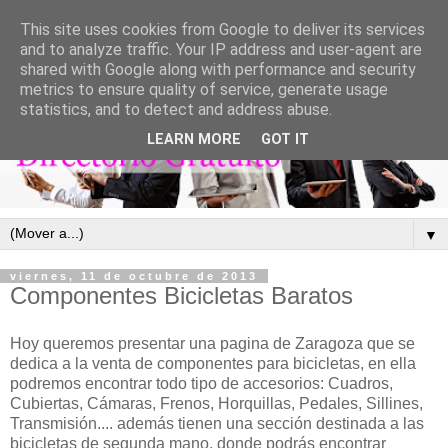
This site uses cookies from Google to deliver its services
and to analyze traffic. Your IP address and user-agent are
shared with Google along with performance and security
metrics to ensure quality of service, generate usage
statistics, and to detect and address abuse.
LEARN MORE
GOT IT
▼
viernes, 11 de octubre de 2013
Componentes Bicicletas Baratos
Hoy queremos presentar una pagina de Zaragoza que se
dedica a la venta de componentes para bicicletas, en ella
podremos encontrar todo tipo de accesorios: Cuadros,
Cubiertas, Cámaras, Frenos, Horquillas, Pedales, Sillines,
Transmisión.... además tienen una sección destinada a las
bicicletas de segunda mano, donde podrás encontrar